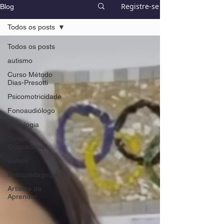
Registre-se
Blog
Todos os posts
Todos os posts
autismo
Curso Método
Dias-Presotti
Psicomotricidade
Fonoaudiólogo
psicologia
Terapia
Ocupacional
cursos
Psicopedagogia
Artistas da
Aprender