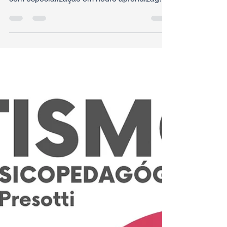
Clínica Psicopedagógica e psicopedagoga
com especialização em neuro aprendizagem
e autismo, apresenta os trabalhos realizados
pelos alunos na unidade da Asa Sul.