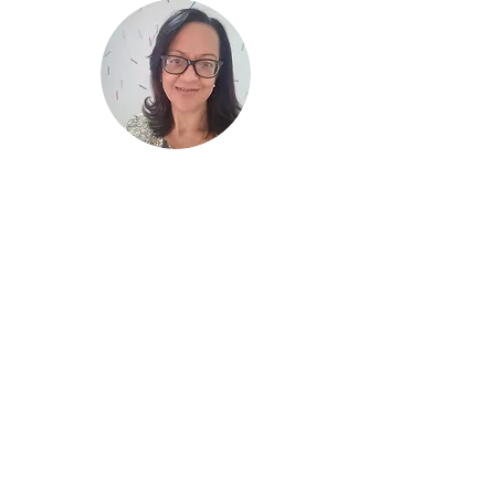
Lourdes Dias
Rodrigues
Criadora da Metodologia
Dias-Presotti
Veja o
mini currículo
abaixo:
Mestre em Psicologia, pós-graduada
em Psicopedagogia, especialista em
Autismo e pedagoga. Atua como