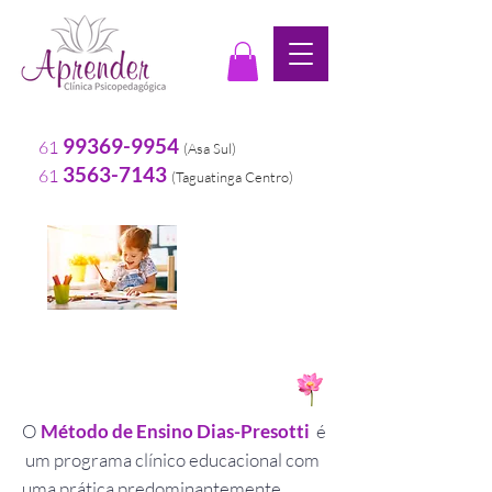
99369-9954
61
(Asa Sul
)
3563-7143
61
(
Taguatinga Centro)
Método Dias-Presotti
O
Método de Ensino Dias-Presotti
é
um programa clínico educacional com
uma prática predominantemente