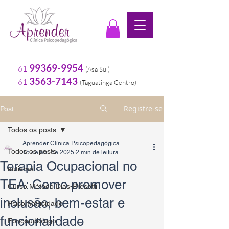
99369-9954
61
(Asa Sul
)
3563-7143
61
(
Taguatinga Centro)
Registre-se
Post
Todos os posts
Aprender Clínica Psicopedagógica
Todos os posts
15 de abr. de 2025
2 min de leitura
Terapia Ocupacional no
autismo
TEA: Como promover
Curso Método Dias-Presotti
inclusão, bem-estar e
Psicomotricidade
funcionalidade
Fonoaudiólogo