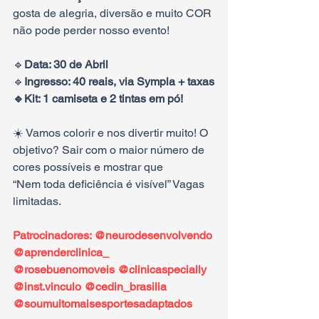
gosta de alegria, diversão e muito COR 
não pode perder nosso evento!
🔹️
Data: 30 de Abril
🔹️
Ingresso: 40 reais, via Sympla + taxas
🔹️Kit: 1 camiseta e 2 tintas em pó!
☀️ Vamos colorir e nos divertir muito! O 
objetivo? Sair com o maior número de 
cores possíveis e mostrar que 
“Nem toda deficiência é visível” Vagas 
limitadas.
Patrocinadores: @neurodesenvolvendo 
@aprenderclinica_ 
@rosebuenomoveis @clinicaspecially 
@inst.vinculo @cedin_brasilia 
@soumuitomaisesportesadaptados