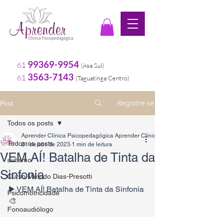
99369-9954
61
(Asa Sul
)
3563-7143
61
(
Taguatinga Centro)
Registre-se
Post
Todos os posts
Aprender Clínica Psicopedagógica Aprender Clínica Psicopedagógica
Todos os posts
21 de abr. de 2023
1 min de leitura
VEM AÍ! Batalha de Tinta da
autismo
Sinfonia
Curso Método Dias-Presotti
▶️ VEM AÍ! Batalha de Tinta da Sinfonia 
Psicomotricidade
🎨
Fonoaudiólogo