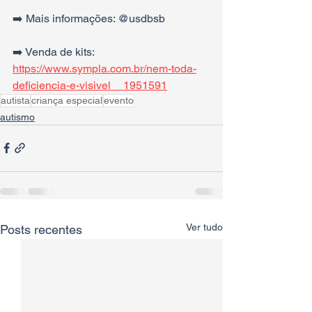
➡️ Mais informações: @usdbsb
➡️ Venda de kits: 
https://www.sympla.com.br/nem-toda-
deficiencia-e-visivel__1951591
autista
criança especial
evento
autismo
Ver tudo
Posts recentes